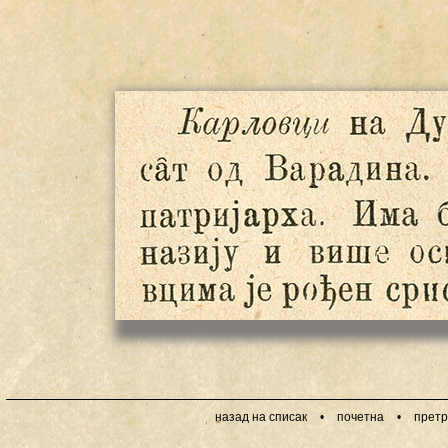
назад на списак
•
почетна
•
претр