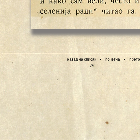
назад на списак
•
почетна
•
претр